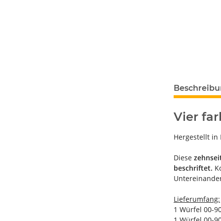
Beschreib
Vier fa
Hergestellt in
Diese
zehnsei
beschriftet.
Ko
Untereinander
Lieferumfang:
1 Würfel 00-90
1 Würfel 00-9