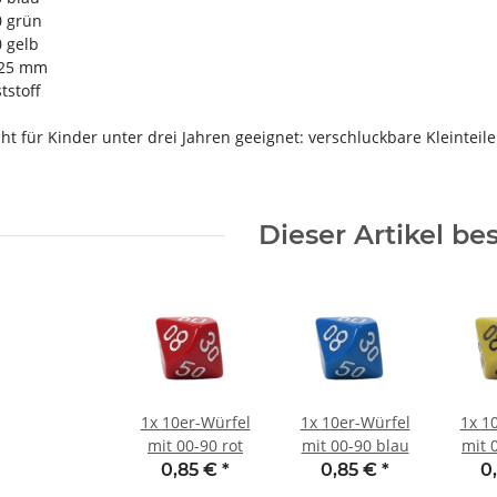
0 grün
0 gelb
 25 mm
tstoff
 für Kinder unter drei Jahren geeignet: verschluckbare Kleinteile
Dieser Artikel be
1x
10er-Würfel
1x
10er-Würfel
1x
1
mit 00-90 rot
mit 00-90 blau
mit 
0,85 €
*
0,85 €
*
0