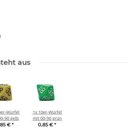
!
steht aus
0er-Würfel
1x
10er-Würfel
00-90 gelb
mit 00-90 grün
,85 €
*
0,85 €
*