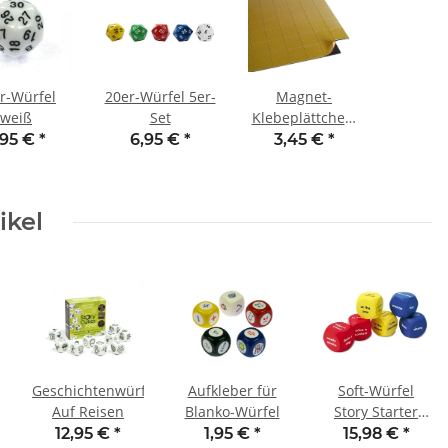
r-Würfel
20er-Würfel 5er-
Magnet-
weiß
Set
Klebeplättchen,
14x14 mm (100
,95 €
*
6,95 €
*
3,45 €
*
Stck.)
ikel
el
Geschichtenwürfel
Aufkleber für
Soft-Würfel
Auf Reisen
Blanko-Würfel
Story Starter
(6er-Set)
12,95 €
*
1,95 €
*
15,98 €
*