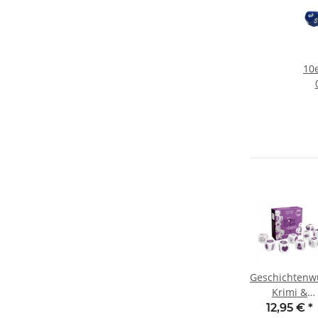
10
Geschichtenw
Krimi &
Gruseliges
12,95 €
*