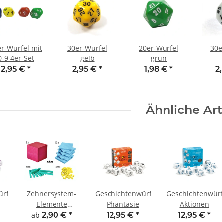
er-Würfel mit
30er-Würfel
20er-Würfel
30e
0-9 4er-Set
gelb
grün
2,95 €
*
2,95 €
*
1,98 €
*
2
Ähnliche Art
ürfel
Zehnersystem-
Geschichtenwürfel
Geschichtenwürf
Elemente
Phantasie
Aktionen
(farbig, steckbar)
ab
2,90 €
*
12,95 €
*
12,95 €
*