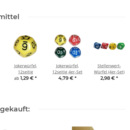
mittel
Jokerwürfel,
Jokerwürfel,
Stellenwert-
12seitig
12seitig 4er-Set
Würfel (4er-Set)
ab
1,29 €
*
4,79 €
*
2,98 €
*
gekauft: