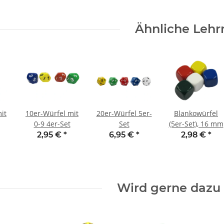
Ähnliche Lehr
it
10er-Würfel mit
20er-Würfel 5er-
Blankowürfel
0-9 4er-Set
Set
(5er-Set), 16 mm
2,95 €
*
6,95 €
*
2,98 €
*
Wird gerne dazu 