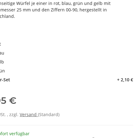
seitige Würfel je einer in rot, blau, grün und gelb mit
messer 25 mm und den Ziffern 00-90, hergestellt in
chland.
e
t
au
lb
ün
r-Set
+ 2,10 €
95 €
USt. , zzgl.
Versand
(Standard)
fort verfügbar