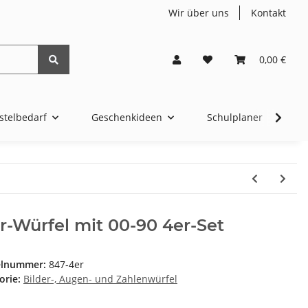
Wir über uns
Kontakt
0,00 €
stelbedarf
Geschenkideen
Schulplaner
4t
r-Würfel mit 00-90 4er-Set
elnummer:
847-4er
orie:
Bilder-, Augen- und Zahlenwürfel