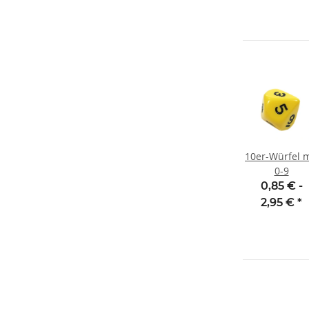
10er-Würfel m
0-9
0,85 € -
2,95 €
*