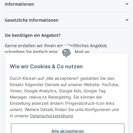
Informationen
Gesetzliche Informationen
Sie benötigen ein Angebot?
Gerne erstellen wir Ihnen ein schriftliches Angebot,
schreiben Sie einfach eine kurze E-Mail an
shop@4teachers.de
.
Wie wir Cookies & Co nutzen
Bestellen per Fax oder Tel:
Tel.: 0261 / 50089561
Durch Klicken auf „Alle akzeptieren“ gestatten Sie den
Fax: 0261 / 50089555
Einsatz folgender Dienste auf unserer Website: YouTube,
Vimeo, Google Analytics, Google Ads, Google Tag
So erreichen Sie uns
Manager, releva.nz Retargeting. Sie können die
Einstellung jederzeit ändern (Fingerabdruck-Icon links
Shop.4teachers.de
unten). Weitere Details finden Sie unte
Konfigurieren
und
Maximinstraße 1
in unserer
Datenschutzerklärung
.
56072 Koblenz
Tel.: 0261 / 50089561
Fax: 0261 / 50089555
Alle akzeptieren