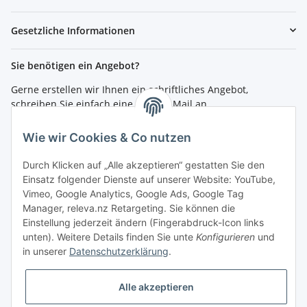
Gesetzliche Informationen
Sie benötigen ein Angebot?
Gerne erstellen wir Ihnen ein schriftliches Angebot,
schreiben Sie einfach eine kurze E-Mail an
shop@4teachers.de
.
Wie wir Cookies & Co nutzen
Bestellen per Fax oder Tel:
Tel.: 0261 / 50089561
Durch Klicken auf „Alle akzeptieren“ gestatten Sie den
Fax: 0261 / 50089555
Einsatz folgender Dienste auf unserer Website: YouTube,
Vimeo, Google Analytics, Google Ads, Google Tag
So erreichen Sie uns
Manager, releva.nz Retargeting. Sie können die
Einstellung jederzeit ändern (Fingerabdruck-Icon links
Shop.4teachers.de
unten). Weitere Details finden Sie unte
Konfigurieren
und
Maximinstraße 1
in unserer
Datenschutzerklärung
.
56072 Koblenz
Tel.: 0261 / 50089561
Fax: 0261 / 50089555
Alle akzeptieren
E-Mail:
shop@4teachers.de