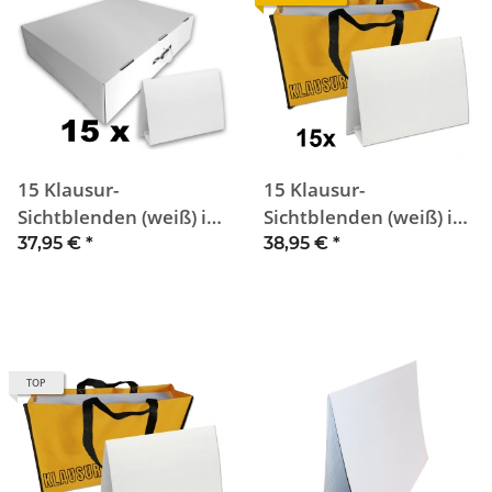
15 Klausur-
15 Klausur-
Sichtblenden (weiß) im
Sichtblenden (weiß) in
Tragekoffer
Tragetasche
37,95 €
*
38,95 €
*
TOP