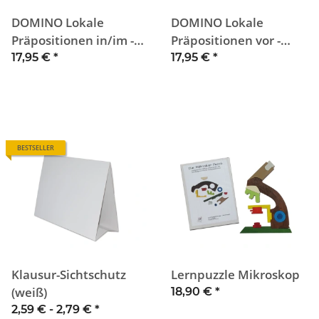
DOMINO Lokale
DOMINO Lokale
Präpositionen in/im -
Präpositionen vor -
auf - unter
hinter - neben
17,95 €
*
17,95 €
*
BESTSELLER
Klausur-Sichtschutz
Lernpuzzle Mikroskop
(weiß)
18,90 €
*
2,59 € -
2,79 €
*