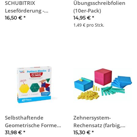
SCHUBITRIX
Übungsschreibfolien
Leseförderung -
(10er-Pack)
Leseimpulse
16,50 €
*
14,95 €
*
1,49 € pro Stck.
Selbsthaftende
Zehnersystem-
Geometrische Formen
Rechensatz (farbig,
(48-teilig)
steckbar, 121-teilig)
31,98 €
*
15,30 €
*