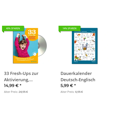
40% SPAREN
14% SPAREN
33 Fresh-Ups zur
Dauerkalender
Aktivierung,
Deutsch-Englisch
Entspannung und
14,99 €
*
5,99 €
*
Konzentration
Alter Preis:
24,95 €
Alter Preis:
6,95 €