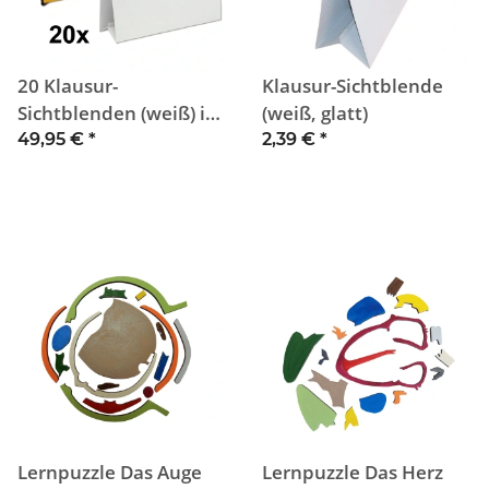
20 Klausur-
Klausur-Sichtblende
Sichtblenden (weiß) in
(weiß, glatt)
Tragetasche
49,95 €
*
2,39 €
*
Lernpuzzle Das Auge
Lernpuzzle Das Herz