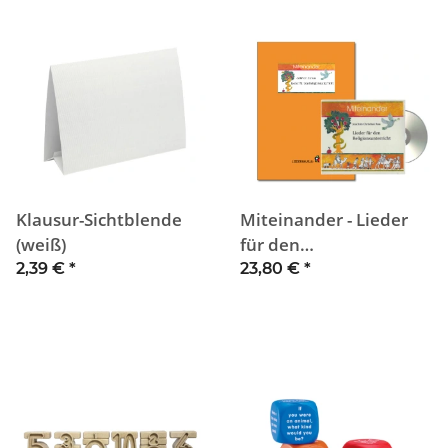
Klausur-Sichtblende
Miteinander - Lieder
(weiß)
für den
Religionsunterricht (CD
2,39 €
*
23,80 €
*
+ Liederheft)