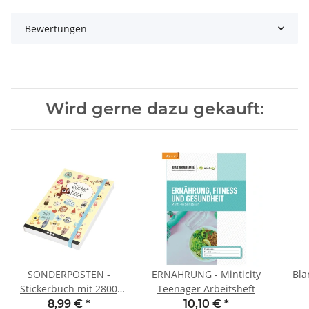
Bewertungen
Wird gerne dazu gekauft:
SONDERPOSTEN -
ERNÄHRUNG - Minticity
Bla
Stickerbuch mit 2800
Teenager Arbeitsheft
Stickern
8,99 €
*
10,10 €
*