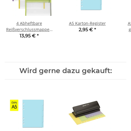
4 Abheftbare
A5 Karton-Register
A
Reißverschlussmappen
g
2,95 €
*
(bunt, 22 x 16 cm)
13,95 €
*
Wird gerne dazu gekauft: