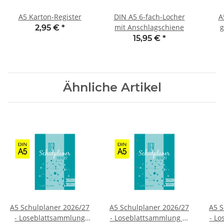
A5 Karton-Register
DIN A5 6-fach-Locher
A
mit Anschlagschiene
g
2,95 €
*
15,95 €
*
Ähnliche Artikel
A5 Schulplaner 2026/27
A5 Schulplaner 2026/27
A5 S
- Loseblattsammlung
- Loseblattsammlung 4-
- Lo