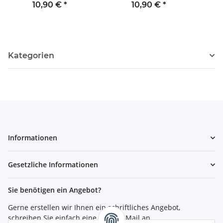
ungelocht
fach gelocht
10,90 €
*
10,90 €
*
Kategorien
Informationen
Gesetzliche Informationen
Sie benötigen ein Angebot?
Gerne erstellen wir Ihnen ein schriftliches Angebot,
schreiben Sie einfach eine kurze E-Mail an