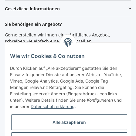
Gesetzliche Informationen
Sie benötigen ein Angebot?
Gerne erstellen wir Ihnen ein schriftliches Angebot,
schreiben Sie einfach eine kurze E-Mail an
shop@4teachers.de
.
Wie wir Cookies & Co nutzen
Bestellen per Fax oder Tel:
Tel.: 0261 / 50089561
Durch Klicken auf „Alle akzeptieren“ gestatten Sie den
Fax: 0261 / 50089555
Einsatz folgender Dienste auf unserer Website: YouTube,
Vimeo, Google Analytics, Google Ads, Google Tag
So erreichen Sie uns
Manager, releva.nz Retargeting. Sie können die
Einstellung jederzeit ändern (Fingerabdruck-Icon links
Shop.4teachers.de
unten). Weitere Details finden Sie unte
Konfigurieren
und
Maximinstraße 1
in unserer
Datenschutzerklärung
.
56072 Koblenz
Tel.: 0261 / 50089561
Fax: 0261 / 50089555
Alle akzeptieren
E-Mail:
shop@4teachers.de