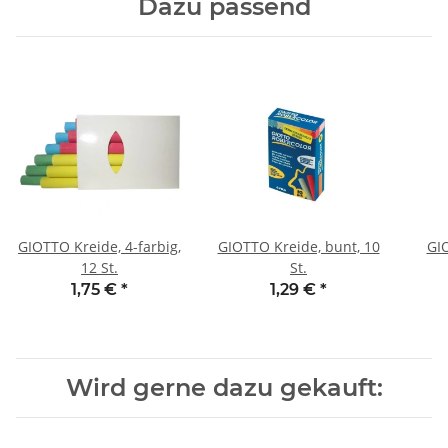
Dazu passend
GIOTTO Kreide, 4-farbig,
GIOTTO Kreide, bunt, 10
GIO
12 St.
St.
1,75 €
*
1,29 €
*
Wird gerne dazu gekauft: