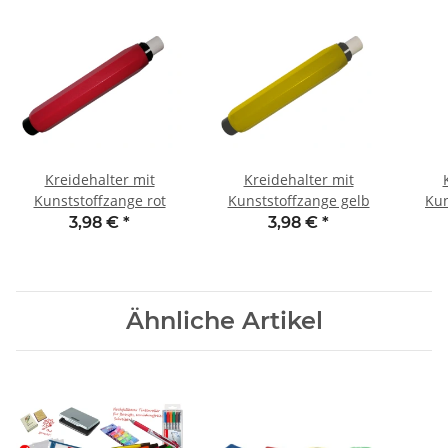
Kreidehalter mit
Kreidehalter mit
Kunststoffzange rot
Kunststoffzange gelb
Kun
3,98 €
*
3,98 €
*
Ähnliche Artikel