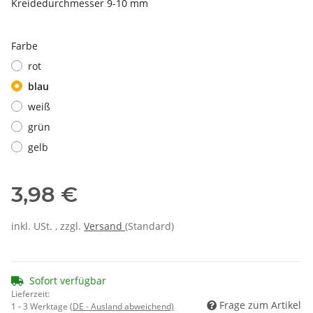
Kreidedurchmesser 9-10 mm
Farbe
rot
blau
weiß
grün
gelb
3,98 €
inkl. USt. , zzgl.
Versand
(Standard)
Sofort verfügbar
Lieferzeit:
Frage zum Artikel
1 - 3 Werktage
(DE - Ausland abweichend)