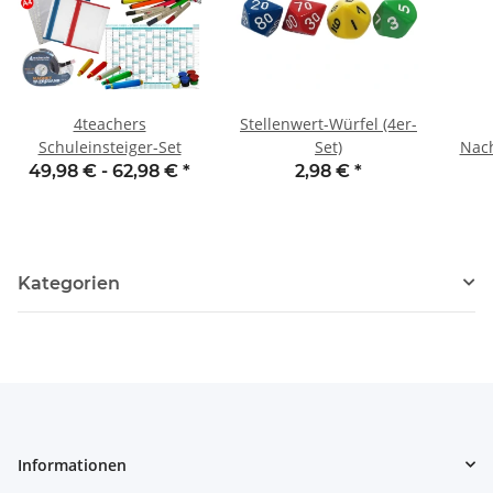
4teachers
Stellenwert-Würfel (4er-
Schuleinsteiger-Set
Set)
Nach
m
49,98 € -
62,98 €
*
2,98 €
*
Kategorien
Informationen