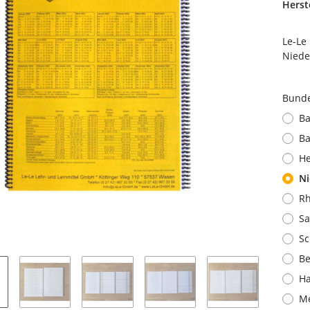
Herste
Le-Le
Niede
Bund
B
Ba
H
Ni
Rh
Sa
Sc
Be
H
M