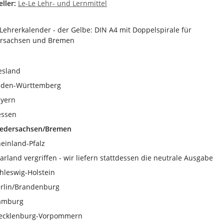
ller:
Le-Le Lehr- und Lernmittel
 Lehrerkalender - der Gelbe: DIN A4 mit Doppelspirale für
rsachsen und Bremen
esland
aden-Württemberg
yern
essen
edersachsen/Bremen
einland-Pfalz
arland vergriffen - wir liefern stattdessen die neutrale Ausgabe
hleswig-Holstein
rlin/Brandenburg
amburg
ecklenburg-Vorpommern