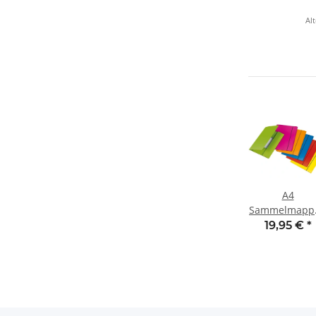
Nie
Alt
A4
Sammelmapp
(6 Stck.)
19,95 €
*