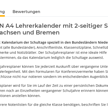
ung
Bewertungen
N A4 Lehrerkalender mit 2-seitiger S
sachsen und Bremen
m:
Kalendarium der Schultage speziell in den Bundesländern Nied
t (alle Bundesländer), Anschriftenliste, Klassensitzpläne, Schnellü
rke und Notizblätter. Der Schuljahresplaner ist eine ideale Hilfe 
sterminen, da das Kalendarium lediglich die Schultage ausweist.
jahresplaner können Sie jederzeit Auskunft über vergangene Unte
 Verlegenheit. Mit den Formularen für Konferenzvermerke haben Sie
hlüsse nicht nur notieren sondern im entscheidenden Augenblick 
splaner wird für Sie im Lauf der Zeit zu einer persönlichen Dokume
ren noch an Einzelheiten vergangener Schuljahre erinnern können
tionen anstellen können.
re Notenlisten für die gleiche Klasse benötigen, beschriften Sie 