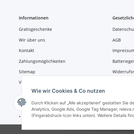
Informationen
Gesetzlich
Gratisgeschenke
Datenschu
Wir über uns
AGB
Kontakt
Impressu
Zahlungsmöglichkeiten
Batteriege
Sitemap
Widerrufs
Versandinformationen
Wie wir Cookies & Co nutzen
Durch Klicken auf „Alle akzeptieren“ gestatten Sie 
Analytics, Google Ads, Google Tag Manager, releva.n
(Fingerabdruck-Icon links unten). Weitere Details fi
* Alle Preise inkl. gesetzlicher USt., zzgl.
Versand