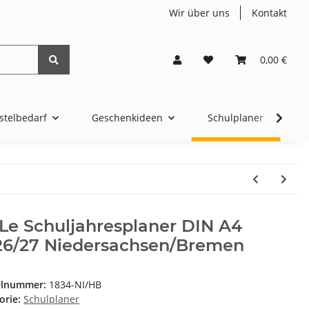
Wir über uns
Kontakt
0,00 €
stelbedarf
Geschenkideen
Schulplaner
4t
Le Schuljahresplaner DIN A4
26/27 Niedersachsen/Bremen
elnummer:
1834-NI/HB
orie:
Schulplaner