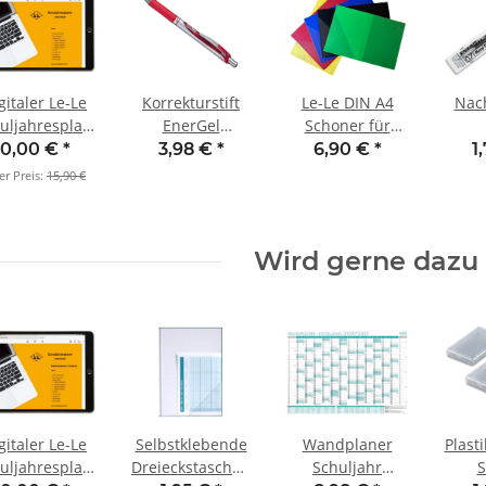
gitaler Le-Le
Korrekturstift
Le-Le DIN A4
Nac
uljahresplaner
EnerGel
Schoner für
2025/26
(nachfüllbar) rot
Schuljahresplaner
Korr
0,00 €
*
3,98 €
*
6,90 €
*
1
Ene
er Preis:
15,90 €
Wird gerne dazu 
gitaler Le-Le
Selbstklebende
Wandplaner
Plasti
uljahresplaner
Dreieckstaschen
Schuljahr
S