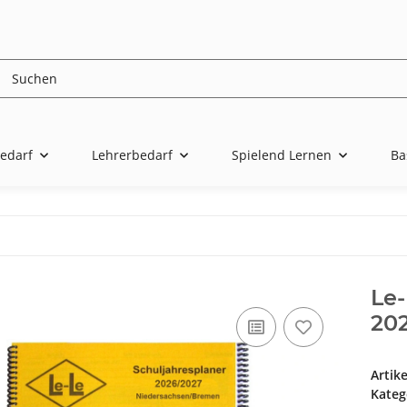
edarf
Lehrerbedarf
Spielend Lernen
Ba
Le-
20
Artik
Kateg