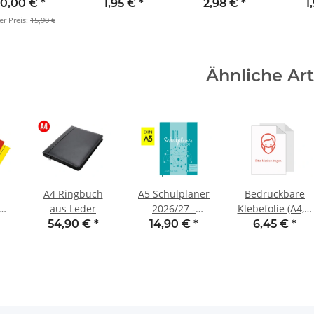
2025/26
(4 Stck.)
2026/27
Spie
0,00 €
*
1,95 €
*
2,98 €
*
1
dersachsen/Bremen
er Preis:
15,90 €
Ähnliche Art
A4 Ringbuch
A5 Schulplaner
Bedruckbare
en
aus Leder
2026/27 -
Klebefolie (A4, 5
Buchbindung
Stck.)
54,90 €
*
14,90 €
*
6,45 €
*