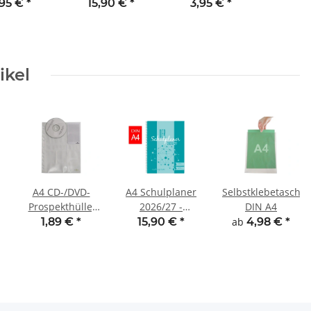
lkarten &
DIN A4 2026/27
Karten
,95 €
*
15,90 €
*
3,95 €
*
Co.
Sachsen
ikel
A4 CD-/DVD-
A4 Schulplaner
Selbstklebetasche
Prospekthülle,
2026/27 -
DIN A4
für 4 CDs/DVDs
Spiralbindung
1,89 €
*
15,90 €
*
ab
4,98 €
*