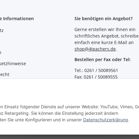
e Informationen
Sie benötigen ein Angebot?
Gerne erstellen wir Ihnen ein
tz
schriftliches Angebot, schreibe
einfach eine kurze E-Mail an
shop@4teachers.de
.
m
Bestellen per Fax oder Tel:
setzhinweise
Tel.: 0261 / 50089561
recht
Fax: 0261 / 50089555
Vertrag widerrufen
den Einsatz folgender Dienste auf unserer Website: YouTube, Vimeo, G
z Retargeting. Sie können die Einstellung jederzeit ändern
nden Sie unte
Konfigurieren
und in unserer
Datenschutzerklärung
.