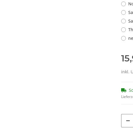
No
Sa
Sa
Th
ne
15
inkl. 
So
Lieferz