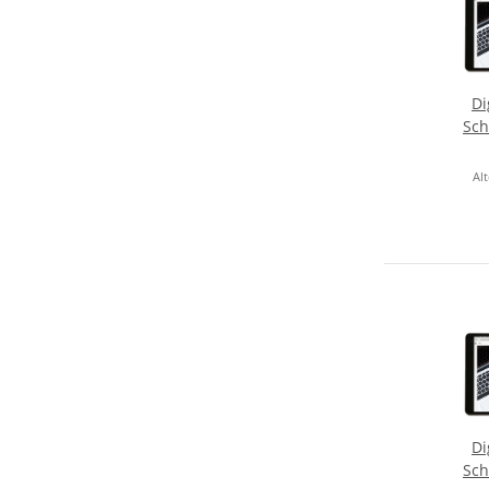
Di
Sch
Alt
Di
Sch