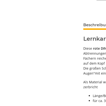
Beschreib
Lernkar
Diese
rote DI
Abtrennungen 
Fächern reich
auf dem Kopf 
Die großen Sch
Augen"mit ein
Als Material w
zerbricht
Länge/Br
für ca. 