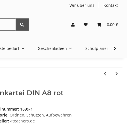
Wir über uns
Kontakt
0,00 €
stelbedarf
Geschenkideen
Schulplaner
4t
nkartei DIN A8 rot
elnummer:
1699-r
orie:
Ordnen, Schützen, Aufbewahren
ller:
4teachers.de