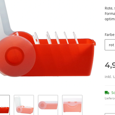
Rote,
Forma
optimi
Farb
rot
4,
inkl. 
So
Lieferz