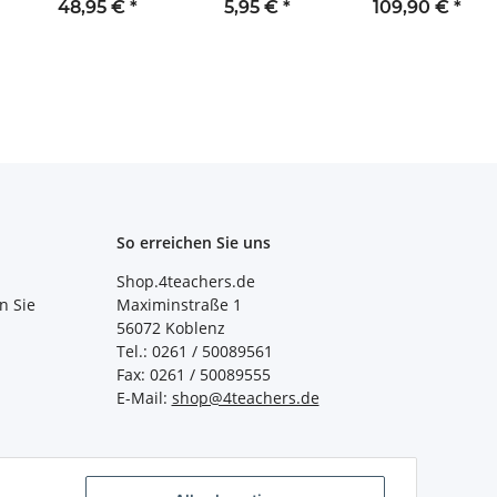
(weiß) im
Selbstgestalten
Gelb (Creator's
48,95 €
*
5,95 €
*
109,90 €
*
Tragekoffer
(3 Stck.)
Edition)
So erreichen Sie uns
Shop.4teachers.de
n Sie
Maximinstraße 1
56072 Koblenz
Tel.: 0261 / 50089561
Fax: 0261 / 50089555
E-Mail:
shop@4teachers.de