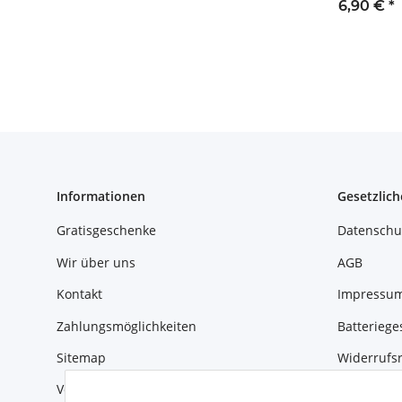
Ende der
6,90 €
*
Unterrichtsst
Informationen
Gesetzlich
Gratisgeschenke
Datenschu
Wir über uns
AGB
Kontakt
Impressu
Zahlungsmöglichkeiten
Batteriege
Sitemap
Widerrufs
Versandinformationen