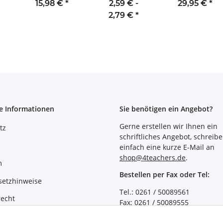
(6er-Set)
(weiß)
15,98 €
*
2,59 € -
29,95 €
*
unde
2,79 €
*
e Informationen
Sie benötigen ein Angebot?
Gerne erstellen wir Ihnen ein
tz
schriftliches Angebot, schreibe
einfach eine kurze E-Mail an
shop@4teachers.de
.
m
Bestellen per Fax oder Tel:
setzhinweise
Tel.: 0261 / 50089561
recht
Fax: 0261 / 50089555