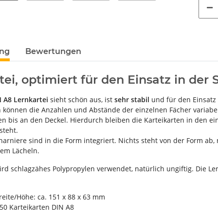
ung
Bewertungen
tei, optimiert für den Einsatz in der 
N A8 Lernkartei
sieht schön aus, ist
sehr stabil
und für den Einsatz
können die Anzahlen und Abstände der einzelnen Fächer variabel
en bis an den Deckel. Hierdurch bleiben die Karteikarten in den e
steht.
arniere sind in die Form integriert. Nichts steht von der Form ab
em Lächeln.
ird schlagzähes Polypropylen verwendet, natürlich ungiftig. Die Le
eite/Höhe: ca. 151 x 88 x 63 mm
350 Karteikarten DIN A8