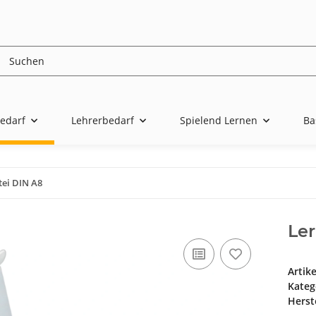
edarf
Lehrerbedarf
Spielend Lernen
Ba
tei DIN A8
Ler
Artik
Kateg
Herste