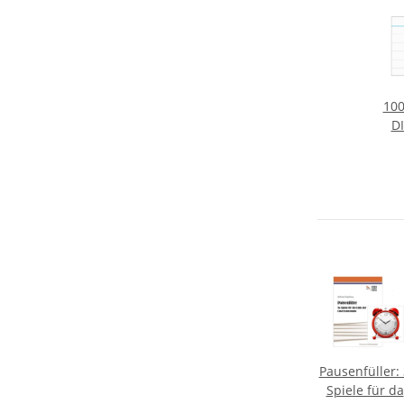
100
DI
Pausenfüller:
Spiele für da