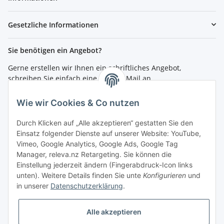
Gesetzliche Informationen
Sie benötigen ein Angebot?
Gerne erstellen wir Ihnen ein schriftliches Angebot,
schreiben Sie einfach eine kurze E-Mail an
shop@4teachers.de
.
Wie wir Cookies & Co nutzen
Bestellen per Fax oder Tel:
Tel.: 0261 / 50089561
Durch Klicken auf „Alle akzeptieren“ gestatten Sie den
Fax: 0261 / 50089555
Einsatz folgender Dienste auf unserer Website: YouTube,
Vimeo, Google Analytics, Google Ads, Google Tag
So erreichen Sie uns
Manager, releva.nz Retargeting. Sie können die
Einstellung jederzeit ändern (Fingerabdruck-Icon links
Shop.4teachers.de
unten). Weitere Details finden Sie unte
Konfigurieren
und
Maximinstraße 1
in unserer
Datenschutzerklärung
.
56072 Koblenz
Tel.: 0261 / 50089561
Fax: 0261 / 50089555
Alle akzeptieren
E-Mail:
shop@4teachers.de