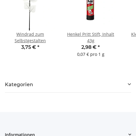
Windrad zum
Henkel Pritt Stift, Inhalt
Kl
Selbstgestalten
43g
3,75 €
*
2,98 €
*
0,07 € pro 1 g
Kategorien
Informationen