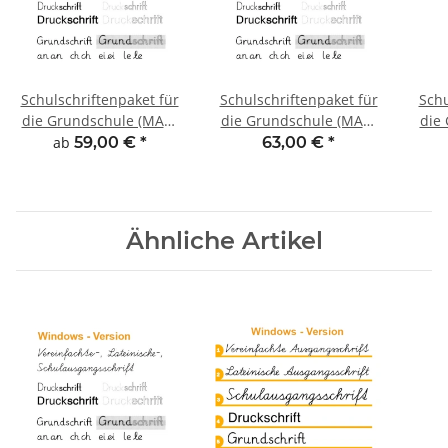
Schulschriftenpaket für
Schulschriftenpaket für
Schu
die Grundschule (MAC-
die Grundschule (MAC-
die
Version)
Version)
ab
59,00 €
*
63,00 €
*
Einzelplatzlizenz CD
Ähnliche Artikel