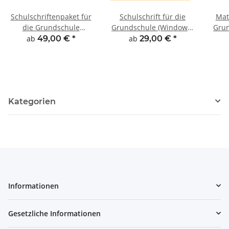
Schulschriftenpaket für
Schulschrift für die
Mat
die Grundschule
Grundschule (Windows-
Grun
(Windows-Version)
Version)
ab
49,00 €
*
ab
29,00 €
*
Kategorien
Informationen
Gesetzliche Informationen