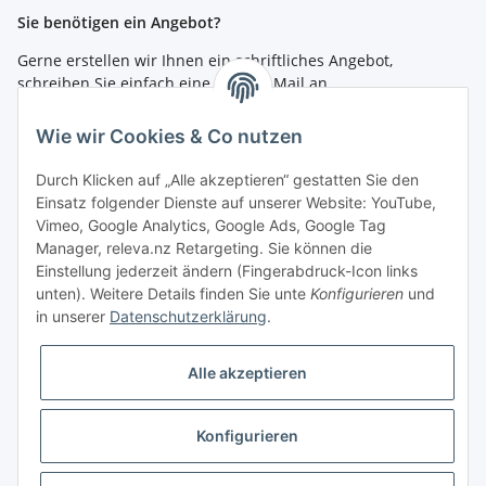
Sie benötigen ein Angebot?
Gerne erstellen wir Ihnen ein schriftliches Angebot,
schreiben Sie einfach eine kurze E-Mail an
shop@4teachers.de
.
Wie wir Cookies & Co nutzen
Bestellen per Fax oder Tel:
Tel.: 0261 / 50089561
Durch Klicken auf „Alle akzeptieren“ gestatten Sie den
Fax: 0261 / 50089555
Einsatz folgender Dienste auf unserer Website: YouTube,
Vimeo, Google Analytics, Google Ads, Google Tag
So erreichen Sie uns
Manager, releva.nz Retargeting. Sie können die
Einstellung jederzeit ändern (Fingerabdruck-Icon links
Shop.4teachers.de
unten). Weitere Details finden Sie unte
Konfigurieren
und
Maximinstraße 1
in unserer
Datenschutzerklärung
.
56072 Koblenz
Tel.: 0261 / 50089561
Fax: 0261 / 50089555
Alle akzeptieren
E-Mail:
shop@4teachers.de
Konfigurieren
Vertrag widerrufen