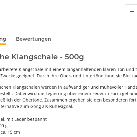
ung
Bewertungen
che Klangschale - 500g
rbeitete Klangschale mit einem langanhaltenden klaren Ton und to
Zwecke geeignet. Durch ihre Ober- und Untertöne kann sie Blocka
ischen Klangschalen werden in aufwändiger und mühevoller Handar
estellt. Dabei wird die Legierung über einem Feuer in Form gehämm
ließlich der Obertöne. Zusammen ergeben sie den besonderen fortk
lternative zum Gong als Ruhesignal.
pel, mit Leder bespannt
00 g +
ca. 15 cm