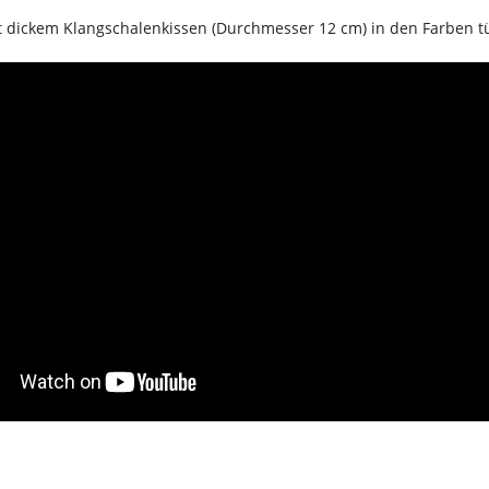
 dickem Klangschalenkissen (Durchmesser 12 cm) in den Farben tür