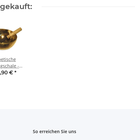
gekauft:
betische
gschale -
1000g
,90 €
*
So erreichen Sie uns