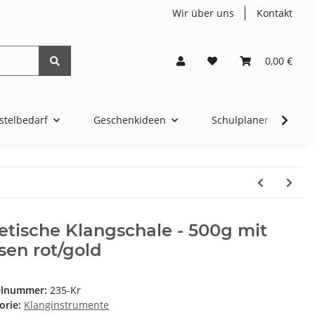
Wir über uns
Kontakt
0,00 €
stelbedarf
Geschenkideen
Schulplaner
4t
etische Klangschale - 500g mit
sen rot/gold
elnummer:
235-Kr
orie:
Klanginstrumente