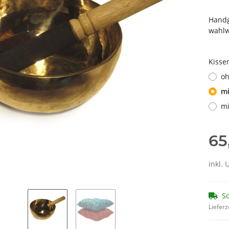
Handg
wahlw
Kisse
oh
mi
mi
65
inkl. 
So
Lieferz