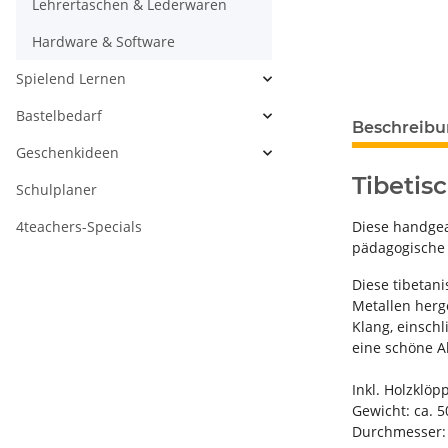
Lehrertaschen & Lederwaren
Hardware & Software
Spielend Lernen
Bastelbedarf
Beschreib
Geschenkideen
Tibetis
Schulplaner
4teachers-Specials
Diese handgea
pädagogische 
Diese tibetan
Metallen herg
Klang, einsch
eine schöne A
Inkl. Holzklöp
Gewicht: ca. 5
Durchmesser: 