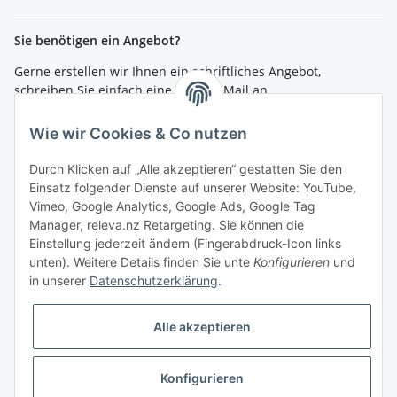
Sie benötigen ein Angebot?
Gerne erstellen wir Ihnen ein schriftliches Angebot,
schreiben Sie einfach eine kurze E-Mail an
shop@4teachers.de
.
Wie wir Cookies & Co nutzen
Bestellen per Fax oder Tel:
Tel.: 0261 / 50089561
Durch Klicken auf „Alle akzeptieren“ gestatten Sie den
Fax: 0261 / 50089555
Einsatz folgender Dienste auf unserer Website: YouTube,
Vimeo, Google Analytics, Google Ads, Google Tag
So erreichen Sie uns
Manager, releva.nz Retargeting. Sie können die
Einstellung jederzeit ändern (Fingerabdruck-Icon links
Shop.4teachers.de
unten). Weitere Details finden Sie unte
Konfigurieren
und
Maximinstraße 1
in unserer
Datenschutzerklärung
.
56072 Koblenz
Tel.: 0261 / 50089561
Fax: 0261 / 50089555
Alle akzeptieren
E-Mail:
shop@4teachers.de
Konfigurieren
Vertrag widerrufen