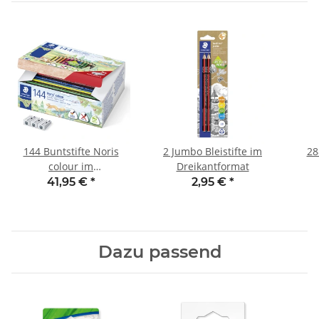
144 Buntstifte Noris
2 Jumbo Bleistifte im
28
colour im
Dreikantformat
Dreikantformat
41,95 €
*
2,95 €
*
Dazu passend