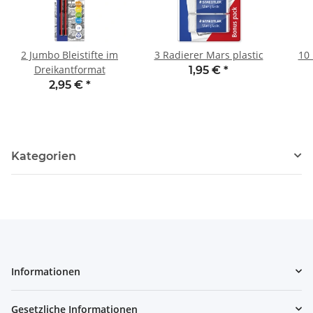
2 Jumbo Bleistifte im
3 Radierer Mars plastic
10 
Dreikantformat
1,95 €
*
2,95 €
*
Kategorien
Informationen
Gesetzliche Informationen