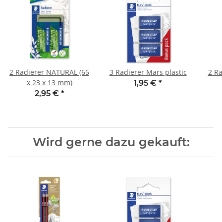
2 Radierer NATURAL (65
3 Radierer Mars plastic
2 Ra
x 23 x 13 mm)
1,95 €
*
2,95 €
*
Wird gerne dazu gekauft: