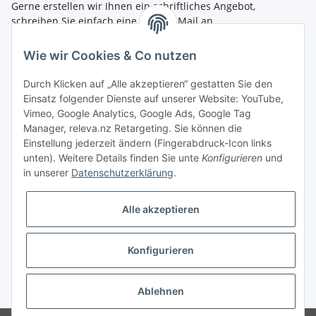
Gerne erstellen wir Ihnen ein schriftliches Angebot,
schreiben Sie einfach eine kurze E-Mail an
shop@4teachers.de
.
Wie wir Cookies & Co nutzen
Bestellen per Fax oder Tel:
Tel.: 0261 / 50089561
Durch Klicken auf „Alle akzeptieren“ gestatten Sie den
Fax: 0261 / 50089555
Einsatz folgender Dienste auf unserer Website: YouTube,
Vimeo, Google Analytics, Google Ads, Google Tag
So erreichen Sie uns
Manager, releva.nz Retargeting. Sie können die
Einstellung jederzeit ändern (Fingerabdruck-Icon links
Shop.4teachers.de
unten). Weitere Details finden Sie unte
Konfigurieren
und
Maximinstraße 1
in unserer
Datenschutzerklärung
.
56072 Koblenz
Tel.: 0261 / 50089561
Fax: 0261 / 50089555
Alle akzeptieren
E-Mail:
shop@4teachers.de
Konfigurieren
Vertrag widerrufen
* Alle Preise inkl. gesetzlicher USt., zzgl.
Versand
Ablehnen