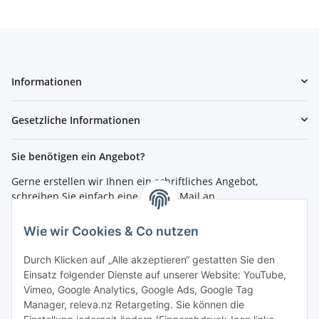
Informationen
Gesetzliche Informationen
Sie benötigen ein Angebot?
Gerne erstellen wir Ihnen ein schriftliches Angebot,
schreiben Sie einfach eine kurze E-Mail an
shop@4teachers.de
.
Wie wir Cookies & Co nutzen
Bestellen per Fax oder Tel:
Tel.: 0261 / 50089561
Durch Klicken auf „Alle akzeptieren“ gestatten Sie den
Fax: 0261 / 50089555
Einsatz folgender Dienste auf unserer Website: YouTube,
Vimeo, Google Analytics, Google Ads, Google Tag
So erreichen Sie uns
Manager, releva.nz Retargeting. Sie können die