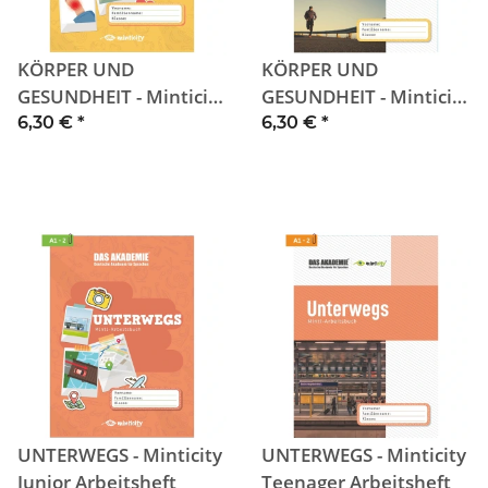
KÖRPER UND
KÖRPER UND
GESUNDHEIT - Minticity
GESUNDHEIT - Minticity
Junior Arbeitsheft
Teenager Arbeitsheft
6,30 €
*
6,30 €
*
UNTERWEGS - Minticity
UNTERWEGS - Minticity
Junior Arbeitsheft
Teenager Arbeitsheft