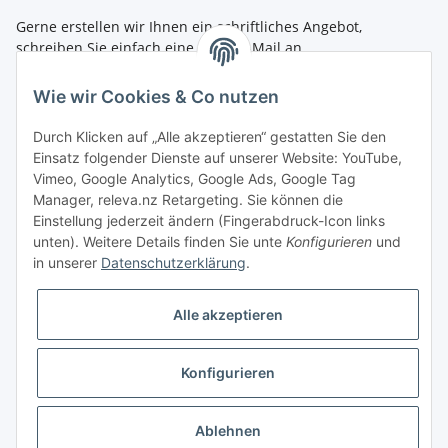
Gerne erstellen wir Ihnen ein schriftliches Angebot,
schreiben Sie einfach eine kurze E-Mail an
shop@4teachers.de
.
Wie wir Cookies & Co nutzen
Bestellen per Fax oder Tel:
Tel.: 0261 / 50089561
Durch Klicken auf „Alle akzeptieren“ gestatten Sie den
Fax: 0261 / 50089555
Einsatz folgender Dienste auf unserer Website: YouTube,
Vimeo, Google Analytics, Google Ads, Google Tag
So erreichen Sie uns
Manager, releva.nz Retargeting. Sie können die
Einstellung jederzeit ändern (Fingerabdruck-Icon links
Shop.4teachers.de
unten). Weitere Details finden Sie unte
Konfigurieren
und
Maximinstraße 1
in unserer
Datenschutzerklärung
.
56072 Koblenz
Tel.: 0261 / 50089561
Fax: 0261 / 50089555
Alle akzeptieren
E-Mail:
shop@4teachers.de
Konfigurieren
Vertrag widerrufen
* Alle Preise inkl. gesetzlicher USt., zzgl.
Versand
Ablehnen