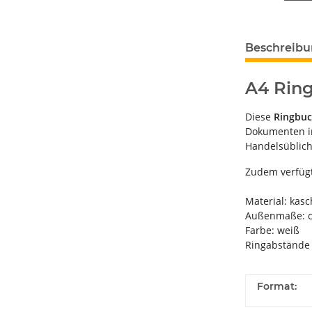
Beschreib
A4 Ring
Diese
Ringbu
Dokumenten im
Handelsüblich
Zudem verfüg
Material: kas
Außenmaße: ca
Farbe: weiß
Ringabstände 
Format: