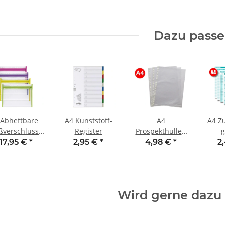
Dazu pass
 Abheftbare
A4 Kunststoff-
A4
A4 Zu
ßverschlussmappen
Register
Prospekthüllen
g
unt, 30 x 23
(100 Stck.)
17,95 €
*
2,95 €
*
4,98 €
*
2
cm)
Wird gerne dazu 