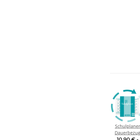
Schulplane
Dauerbezu
10,90 € -