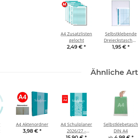
A4 Zusatzlisten
Selbstklebende
gelocht
Dreieckstaschen
(4 Stck.)
2,49 €
*
1,95 €
*
Ähnliche Art
r
A4 Aktenordner
A4 Schulplaner
Selbstklebetasc
g
2026/27 -
DIN A4
3,98 €
*
Buchbindung
15,90 €
*
ab
4,98 €
*