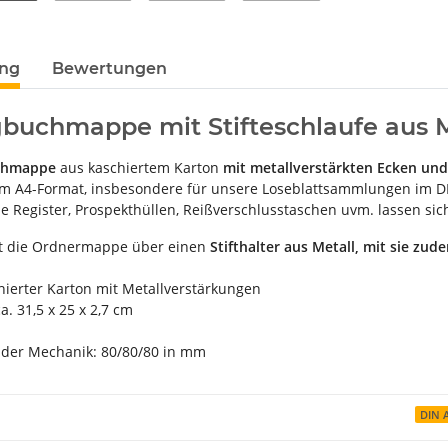
ung
Bewertungen
buchmappe mit Stifteschlaufe aus M
chmappe
aus kaschiertem Karton
mit metallverstärkten Ecken un
 A4-Format, insbesondere für unsere Loseblattsammlungen im D
e Register, Prospekthüllen, Reißverschlusstaschen uvm. lassen sic
t die Ordnermappe über einen
Stifthalter aus Metall, mit sie zu
chierter Karton mit Metallverstärkungen
. 31,5 x 25 x 2,7 cm
der Mechanik: 80/80/80 in mm
DIN 