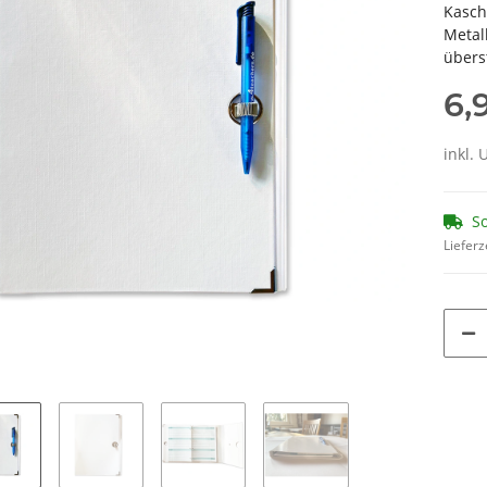
Kasch
Metal
übers
6,
inkl. 
So
Lieferz