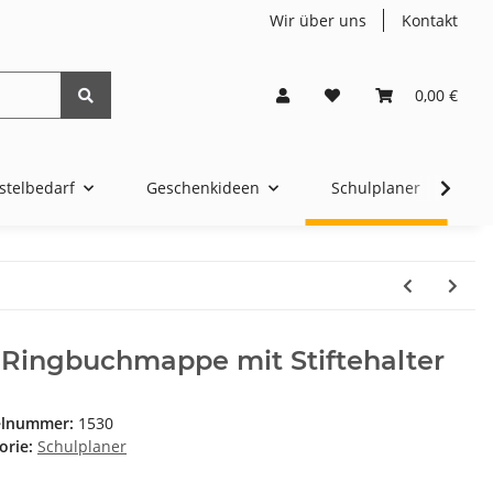
Wir über uns
Kontakt
0,00 €
stelbedarf
Geschenkideen
Schulplaner
4t
 Ringbuchmappe mit Stiftehalter
elnummer:
1530
orie:
Schulplaner