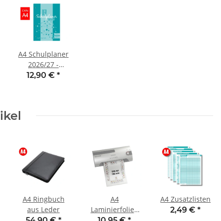
A4 Schulplaner
2026/27 -
Loseblattsammlung
12,90 €
*
gelocht
ikel
hen
A4 Ringbuch
A4
A4 Zusatzlisten
aus Leder
Laminierfolien
2,49 €
*
160 mic (100
54,90 €
*
10,95 €
*