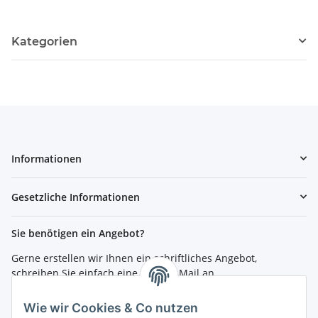
Kategorien
Informationen
Gesetzliche Informationen
Sie benötigen ein Angebot?
Gerne erstellen wir Ihnen ein schriftliches Angebot,
schreiben Sie einfach eine kurze E-Mail an
shop@4teachers.de
.
Wie wir Cookies & Co nutzen
Bestellen per Fax oder Tel: