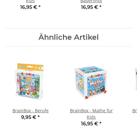
Kids
Bauernhof
16,95 €
*
16,95 €
*
Ähnliche Artikel
BrainBox - Berufe
BrainBox - Mathe für
Br
Kids
9,95 €
*
16,95 €
*