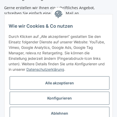
Gerne erstellen wir Ihnen ein schriftliches Angebot,
schreiben Sie einfach eine kurze E-Mail an
shop@4teachers.de
.
Wie wir Cookies & Co nutzen
Bestellen per Fax oder Tel:
Tel.: 0261 / 50089561
Durch Klicken auf „Alle akzeptieren“ gestatten Sie den
Fax: 0261 / 50089555
Einsatz folgender Dienste auf unserer Website: YouTube,
Vimeo, Google Analytics, Google Ads, Google Tag
So erreichen Sie uns
Manager, releva.nz Retargeting. Sie können die
Einstellung jederzeit ändern (Fingerabdruck-Icon links
Shop.4teachers.de
unten). Weitere Details finden Sie unte
Konfigurieren
und
Maximinstraße 1
in unserer
Datenschutzerklärung
.
56072 Koblenz
Tel.: 0261 / 50089561
Fax: 0261 / 50089555
Alle akzeptieren
E-Mail:
shop@4teachers.de
Konfigurieren
Vertrag widerrufen
* Alle Preise inkl. gesetzlicher USt., zzgl.
Versand
Ablehnen