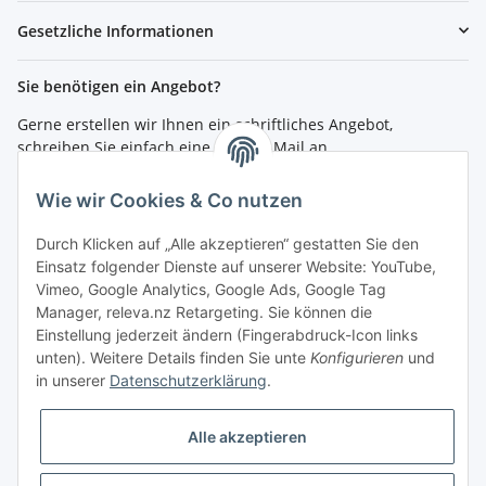
Gesetzliche Informationen
Sie benötigen ein Angebot?
Gerne erstellen wir Ihnen ein schriftliches Angebot,
schreiben Sie einfach eine kurze E-Mail an
shop@4teachers.de
.
Wie wir Cookies & Co nutzen
Bestellen per Fax oder Tel:
Tel.: 0261 / 50089561
Durch Klicken auf „Alle akzeptieren“ gestatten Sie den
Fax: 0261 / 50089555
Einsatz folgender Dienste auf unserer Website: YouTube,
Vimeo, Google Analytics, Google Ads, Google Tag
So erreichen Sie uns
Manager, releva.nz Retargeting. Sie können die
Einstellung jederzeit ändern (Fingerabdruck-Icon links
Shop.4teachers.de
unten). Weitere Details finden Sie unte
Konfigurieren
und
Maximinstraße 1
in unserer
Datenschutzerklärung
.
56072 Koblenz
Tel.: 0261 / 50089561
Fax: 0261 / 50089555
Alle akzeptieren
E-Mail:
shop@4teachers.de