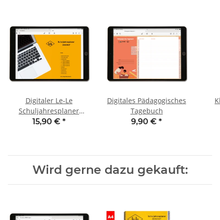
Digitaler Le-Le
Digitales Pädagogisches
K
Schuljahresplaner
Tagebuch
2026/27
15,90 €
*
9,90 €
*
Wird gerne dazu gekauft: