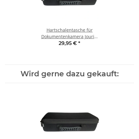
Hartschalentasche für
Dokumentenkamera Jourist
DC960/990
29,95 €
*
Wird gerne dazu gekauft: