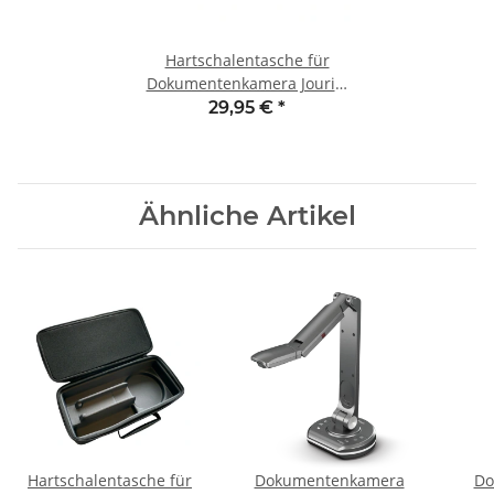
Hartschalentasche für
Dokumentenkamera Jourist
DC960/990
29,95 €
*
Ähnliche Artikel
Hartschalentasche für
Dokumentenkamera
Do