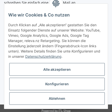
schreiben Sie einfach eine kurze E-Mail an
shop@4teachers.de
.
Wie wir Cookies & Co nutzen
Bestellen per Fax oder Tel:
Tel.: 0261 / 50089561
Durch Klicken auf „Alle akzeptieren“ gestatten Sie den
Fax: 0261 / 50089555
Einsatz folgender Dienste auf unserer Website: YouTube,
Vimeo, Google Analytics, Google Ads, Google Tag
So erreichen Sie uns
Manager, releva.nz Retargeting. Sie können die
Einstellung jederzeit ändern (Fingerabdruck-Icon links
Shop.4teachers.de
unten). Weitere Details finden Sie unte
Konfigurieren
und
Maximinstraße 1
in unserer
Datenschutzerklärung
.
56072 Koblenz
Tel.: 0261 / 50089561
Fax: 0261 / 50089555
Alle akzeptieren
E-Mail:
shop@4teachers.de
Konfigurieren
Vertrag widerrufen
* Alle Preise inkl. gesetzlicher USt., zzgl.
Versand
Ablehnen
Powered by
JTL-Shop