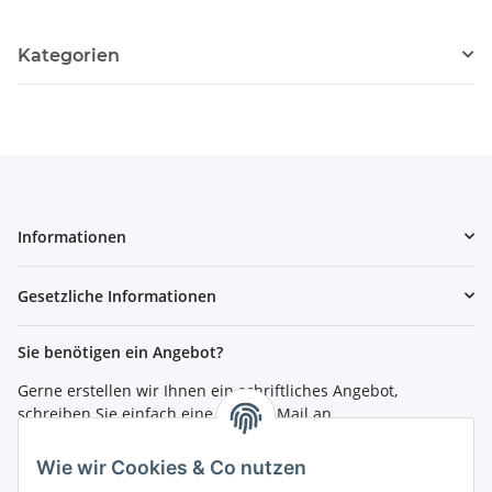
Kategorien
Informationen
Gesetzliche Informationen
Sie benötigen ein Angebot?
Gerne erstellen wir Ihnen ein schriftliches Angebot,
schreiben Sie einfach eine kurze E-Mail an
shop@4teachers.de
.
Wie wir Cookies & Co nutzen
Bestellen per Fax oder Tel: