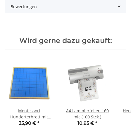
Bewertungen
Wird gerne dazu gekauft:
Montessori
A4 Laminierfolien 160
Henk
Hunderterbrett mit
mic (100 Stck.)
Kontrolltafel
35,90 €
*
10,95 €
*