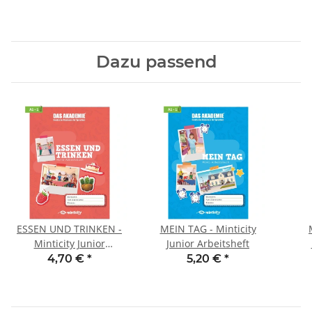
Dazu passend
ESSEN UND TRINKEN -
MEIN TAG - Minticity
Minticity Junior
Junior Arbeitsheft
Arbeitsheft
4,70 €
*
5,20 €
*