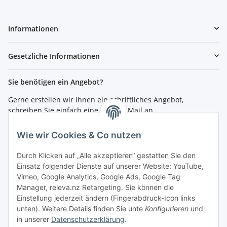
Informationen
Gesetzliche Informationen
Sie benötigen ein Angebot?
Gerne erstellen wir Ihnen ein schriftliches Angebot,
schreiben Sie einfach eine kurze E-Mail an
shop@4teachers.de
.
Wie wir Cookies & Co nutzen
Bestellen per Fax oder Tel:
Tel.: 0261 / 50089561
Durch Klicken auf „Alle akzeptieren“ gestatten Sie den
Fax: 0261 / 50089555
Einsatz folgender Dienste auf unserer Website: YouTube,
Vimeo, Google Analytics, Google Ads, Google Tag
So erreichen Sie uns
Manager, releva.nz Retargeting. Sie können die
Einstellung jederzeit ändern (Fingerabdruck-Icon links
Shop.4teachers.de
unten). Weitere Details finden Sie unte
Konfigurieren
und
Maximinstraße 1
in unserer
Datenschutzerklärung
.
56072 Koblenz