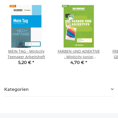
MEIN TAG - Minticity
FARBEN UND ADJEKTIVE
FR
Teenager Arbeitsheft
- Minticity Junior
GE
Arbeitsheft
J
5,20 €
*
4,70 €
*
Kategorien