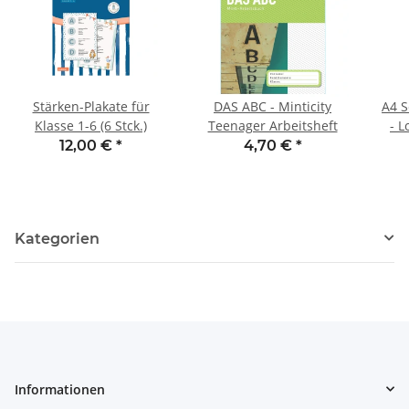
Stärken-Plakate für
DAS ABC - Minticity
A4 S
Klasse 1-6 (6 Stck.)
Teenager Arbeitsheft
- 
12,00 €
*
4,70 €
*
Kategorien
Informationen