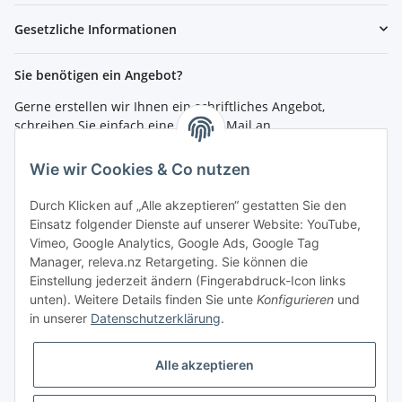
Gesetzliche Informationen
Sie benötigen ein Angebot?
Gerne erstellen wir Ihnen ein schriftliches Angebot,
schreiben Sie einfach eine kurze E-Mail an
shop@4teachers.de
.
Wie wir Cookies & Co nutzen
Bestellen per Fax oder Tel:
Tel.: 0261 / 50089561
Durch Klicken auf „Alle akzeptieren“ gestatten Sie den
Fax: 0261 / 50089555
Einsatz folgender Dienste auf unserer Website: YouTube,
Vimeo, Google Analytics, Google Ads, Google Tag
So erreichen Sie uns
Manager, releva.nz Retargeting. Sie können die
Einstellung jederzeit ändern (Fingerabdruck-Icon links
Shop.4teachers.de
unten). Weitere Details finden Sie unte
Konfigurieren
und
Maximinstraße 1
in unserer
Datenschutzerklärung
.
56072 Koblenz
Tel.: 0261 / 50089561
Fax: 0261 / 50089555
Alle akzeptieren
E-Mail:
shop@4teachers.de