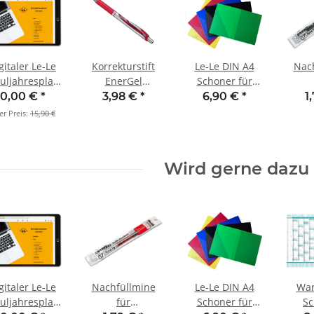
gitaler Le-Le
Korrekturstift
Le-Le DIN A4
Nac
uljahresplaner
EnerGel
Schoner für
2025/26
(nachfüllbar) rot
Schuljahresplaner
Korr
0,00 €
*
3,98 €
*
6,90 €
*
1
Ene
er Preis:
15,90 €
Wird gerne dazu 
gitaler Le-Le
Nachfüllmine
Le-Le DIN A4
Wan
uljahresplaner
für
Schoner für
Sc