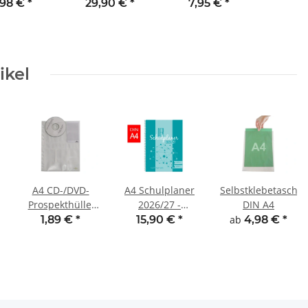
026/27
,98 €
*
29,90 €
*
7,95 €
*
ikel
A4 CD-/DVD-
A4 Schulplaner
Selbstklebetasche
Prospekthülle,
2026/27 -
DIN A4
für 4 CDs/DVDs
Spiralbindung
1,89 €
*
15,90 €
*
ab
4,98 €
*