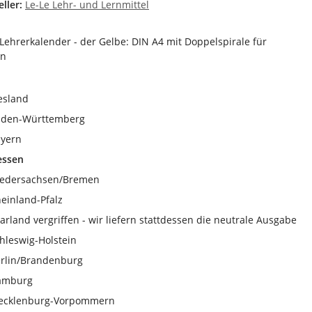
ller:
Le-Le Lehr- und Lernmittel
 Lehrerkalender - der Gelbe: DIN A4 mit Doppelspirale für
en
esland
aden-Württemberg
yern
essen
edersachsen/Bremen
einland-Pfalz
arland vergriffen - wir liefern stattdessen die neutrale Ausgabe
hleswig-Holstein
rlin/Brandenburg
amburg
ecklenburg-Vorpommern