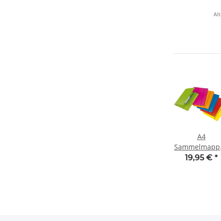
20
Alt
A4
Sammelmapp
(6 Stck.)
19,95 €
*