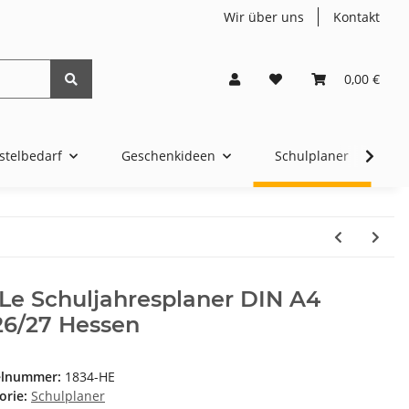
Wir über uns
Kontakt
0,00 €
stelbedarf
Geschenkideen
Schulplaner
4t
Le Schuljahresplaner DIN A4
26/27 Hessen
elnummer:
1834-HE
orie:
Schulplaner