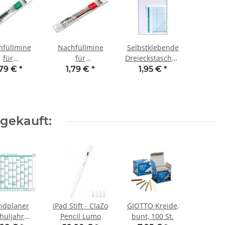
hfüllmine
Nachfüllmine
Selbstklebende
für
für
Dreieckstaschen
ekturstift
Korrekturstift
(4 Stck.)
,79 €
*
1,79 €
*
1,95 €
*
rGel grün
EnerGel rot
gekauft:
dplaner
iPad Stift - ClaZo
GIOTTO Kreide,
huljahr
Pencil Lumo
bunt, 100 St.