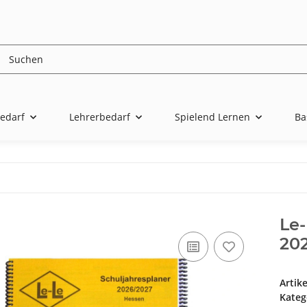
edarf
Lehrerbedarf
Spielend Lernen
Ba
Le-
20
Artik
Kateg