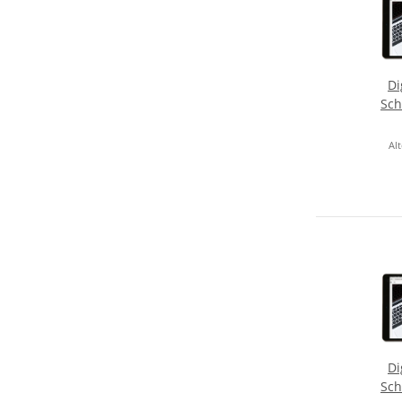
Di
Sch
Alt
Di
Sch