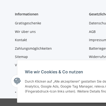
Informationen
Gesetzlich
Gratisgeschenke
Datenschu
Wir über uns
AGB
Kontakt
Impressu
Zahlungsmöglichkeiten
Batteriege
Sitemap
Widerrufs
Versandinformationen
Wie wir Cookies & Co nutzen
Durch Klicken auf „Alle akzeptieren“ gestatten Sie 
Analytics, Google Ads, Google Tag Manager, releva.n
(Fingerabdruck-Icon links unten). Weitere Details fi
* Alle Preise inkl. gesetzlicher USt., zzgl.
Versand