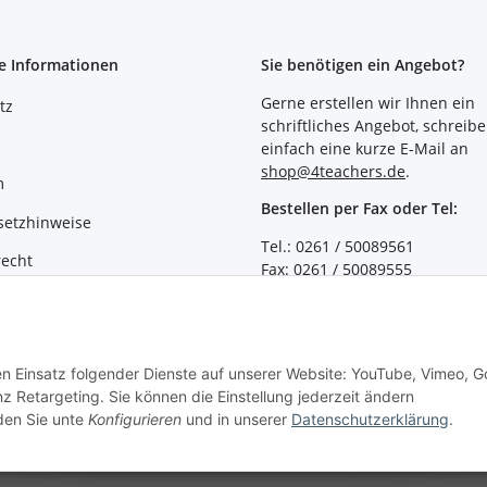
e Informationen
Sie benötigen ein Angebot?
Gerne erstellen wir Ihnen ein
tz
schriftliches Angebot, schreibe
einfach eine kurze E-Mail an
shop@4teachers.de
.
m
Bestellen per Fax oder Tel:
setzhinweise
Tel.: 0261 / 50089561
recht
Fax: 0261 / 50089555
Vertrag widerrufen
den Einsatz folgender Dienste auf unserer Website: YouTube, Vimeo, G
z Retargeting. Sie können die Einstellung jederzeit ändern
nden Sie unte
Konfigurieren
und in unserer
Datenschutzerklärung
.