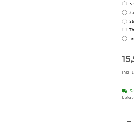
No
Sa
Sa
Th
ne
15
inkl. 
So
Lieferz