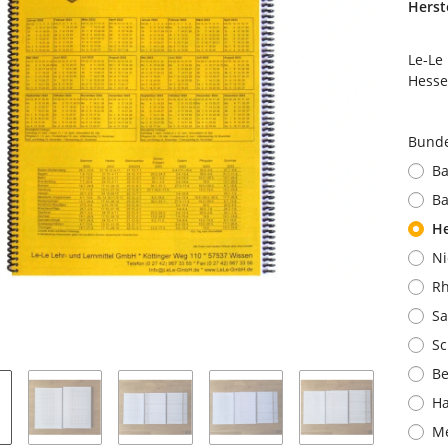
Herste
Le-Le
Hess
Bund
B
Ba
H
Ni
Rh
Sa
Sc
Be
H
M