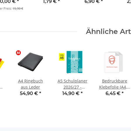
25/26 Hessen
Korrekturstift
Schuljahresplaner
2
0,00 €
*
1,79 €
*
6,90 €
*
2
EnerGel rot
gelb
er Preis:
15,90 €
Ähnliche Art
A4 Ringbuch
A5 Schulplaner
Bedruckbare
en
aus Leder
2026/27 -
Klebefolie (A4, 5
Buchbindung
Stck.)
54,90 €
*
14,90 €
*
6,45 €
*