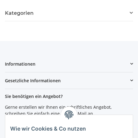
Kategorien
Informationen
Gesetzliche Informationen
Sie benötigen ein Angebot?
Gerne erstellen wir Ihnen ein schriftliches Angebot,
schreiben Sie einfach eine kurze E-Mail an
shop@4teachers.de
.
Wie wir Cookies & Co nutzen
Bestellen per Fax oder Tel: