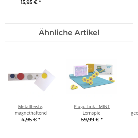
15,95 €
*
Ähnliche Artikel
Metallleiste,
Plugo Link - MINT
magnethaftend
Lernspiel
geo
4,95 €
*
59,99 €
*