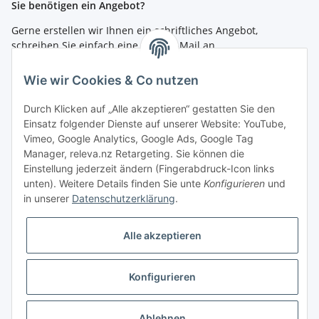
Sie benötigen ein Angebot?
Gerne erstellen wir Ihnen ein schriftliches Angebot,
schreiben Sie einfach eine kurze E-Mail an
shop@4teachers.de
.
Wie wir Cookies & Co nutzen
Bestellen per Fax oder Tel:
Tel.: 0261 / 50089561
Durch Klicken auf „Alle akzeptieren“ gestatten Sie den
Fax: 0261 / 50089555
Einsatz folgender Dienste auf unserer Website: YouTube,
Vimeo, Google Analytics, Google Ads, Google Tag
So erreichen Sie uns
Manager, releva.nz Retargeting. Sie können die
Einstellung jederzeit ändern (Fingerabdruck-Icon links
Shop.4teachers.de
unten). Weitere Details finden Sie unte
Konfigurieren
und
Maximinstraße 1
in unserer
Datenschutzerklärung
.
56072 Koblenz
Tel.: 0261 / 50089561
Fax: 0261 / 50089555
Alle akzeptieren
E-Mail:
shop@4teachers.de
Konfigurieren
Vertrag widerrufen
* Alle Preise inkl. gesetzlicher USt., zzgl.
Versand
Ablehnen