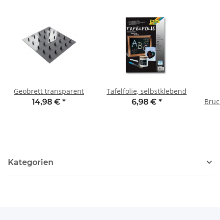
Geobrett transparent
Tafelfolie, selbstklebend
Bruc
14,98 €
*
6,98 €
*
Kategorien