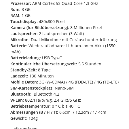
Prozessor:
ARM Cortex 53 Quad-Core 1,3 GHz
Rom:
8 GB
RAM:
1 GB
Touchdisplay:
480x800 Pixel
Kamera (fur Bildübersetzung):
8 Millionen Pixel
Lautsprecher:
2 Lautsprecher (3 Watt)
Mikrofon:
Dual-Mikrofone mit Geräuschunterdrückung
Batterie:
Wiederaufladbarer Lithium-Ionen-Akku (1550
mAh)
Batterieladung:
USB Typ-C
Kontinuierliche Übersetzungszeit:
5,5 Stunden
Standby-Zeit:
8 Tage
Ladezeit:
130 Minuten
Mobile Daten:
3G (W-CDMA) / 4G (FDD-LTE) / 4G (TD-LTE)
SIM-Kartensteckplatz:
Nano-SIM
Bluetooth:
Bluetooth 4.2
W-Lan:
802.11a/b/n/g, 2,4 GHz/5 GHz
Betriebstemperatur:
0 ° C bis 40 ° C
Abmessungen (B / H / T):
6,6cm / 12,2cm / 1,14cm
Gewicht:
124g
Lieferumfang: