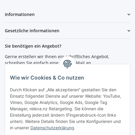
Informationen
Gesetzliche Informationen
Sie benötigen ein Angebot?
Gerne erstellen wir Ihnen ein schriftliches Angebot,
schreiben Sie einfach eine kurze E-Mail an
shop@4teachers.de
.
Wie wir Cookies & Co nutzen
Bestellen per Fax oder Tel:
Tel.: 0261 / 50089561
Durch Klicken auf „Alle akzeptieren“ gestatten Sie den
Fax: 0261 / 50089555
Einsatz folgender Dienste auf unserer Website: YouTube,
Vimeo, Google Analytics, Google Ads, Google Tag
So erreichen Sie uns
Manager, releva.nz Retargeting. Sie können die
Einstellung jederzeit ändern (Fingerabdruck-Icon links
Shop.4teachers.de
unten). Weitere Details finden Sie unte
Konfigurieren
und
Maximinstraße 1
in unserer
Datenschutzerklärung
.
56072 Koblenz