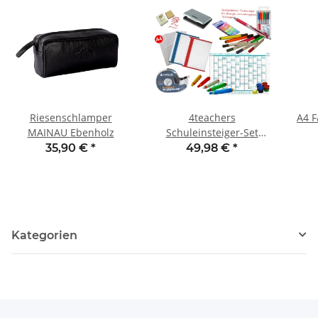
Riesenschlamper
4teachers
A4 
MAINAU Ebenholz
Schuleinsteiger-Set
ohne Schulplaner
35,90 €
*
49,98 €
*
Kategorien