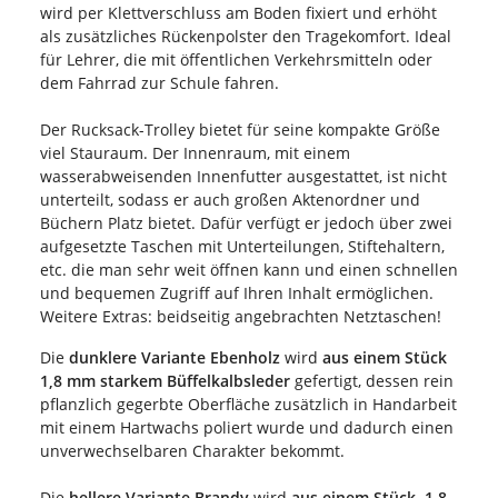
wird per Klettverschluss am Boden fixiert und erhöht
als zusätzliches Rückenpolster den Tragekomfort. Ideal
für Lehrer, die mit öffentlichen Verkehrsmitteln oder
dem Fahrrad zur Schule fahren.
Der Rucksack-Trolley bietet für seine kompakte Größe
viel Stauraum. Der Innenraum, mit einem
wasserabweisenden Innenfutter ausgestattet, ist nicht
unterteilt, sodass er auch großen Aktenordner und
Büchern Platz bietet. Dafür verfügt er jedoch über zwei
aufgesetzte Taschen mit Unterteilungen, Stiftehaltern,
etc. die man sehr weit öffnen kann und einen schnellen
und bequemen Zugriff auf Ihren Inhalt ermöglichen.
Weitere Extras: beidseitig angebrachten Netztaschen!
Die
dunklere Variante Ebenholz
wird
aus einem Stück
1,8 mm starkem Büffelkalbsleder
gefertigt, dessen rein
pflanzlich gegerbte Oberfläche zusätzlich in Handarbeit
mit einem Hartwachs poliert wurde und dadurch einen
unverwechselbaren Charakter bekommt.
Die
hellere Variante Brandy
wird
aus einem Stück 1,8