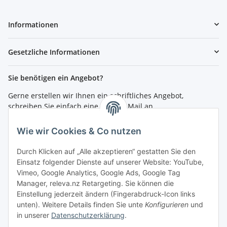
Informationen
Gesetzliche Informationen
Sie benötigen ein Angebot?
Gerne erstellen wir Ihnen ein schriftliches Angebot,
schreiben Sie einfach eine kurze E-Mail an
shop@4teachers.de
.
Wie wir Cookies & Co nutzen
Bestellen per Fax oder Tel:
Tel.: 0261 / 50089561
Durch Klicken auf „Alle akzeptieren“ gestatten Sie den
Fax: 0261 / 50089555
Einsatz folgender Dienste auf unserer Website: YouTube,
Vimeo, Google Analytics, Google Ads, Google Tag
So erreichen Sie uns
Manager, releva.nz Retargeting. Sie können die
Einstellung jederzeit ändern (Fingerabdruck-Icon links
Shop.4teachers.de
unten). Weitere Details finden Sie unte
Konfigurieren
und
Maximinstraße 1
in unserer
Datenschutzerklärung
.
56072 Koblenz