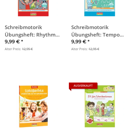
Schreibmotorik
Schreibmotorik
Übungsheft: Rhythmus
Übungsheft: Tempo
finden
variieren
9,99 €
*
9,99 €
*
Alter Preis:
12,95 €
Alter Preis:
12,95 €
AUSVERKAUFT