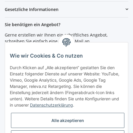
Gesetzliche Informationen
Sie benötigen ein Angebot?
Gerne erstellen wir Ihnen ein schriftliches Angebot,
schreiben Sie einfach eine kurze E-Mail an
shop@4teachers.de
.
Wie wir Cookies & Co nutzen
Bestellen per Fax oder Tel:
Tel.: 0261 / 50089561
Durch Klicken auf „Alle akzeptieren“ gestatten Sie den
Fax: 0261 / 50089555
Einsatz folgender Dienste auf unserer Website: YouTube,
Vimeo, Google Analytics, Google Ads, Google Tag
So erreichen Sie uns
Manager, releva.nz Retargeting. Sie können die
Einstellung jederzeit ändern (Fingerabdruck-Icon links
Shop.4teachers.de
unten). Weitere Details finden Sie unte
Konfigurieren
und
Maximinstraße 1
in unserer
Datenschutzerklärung
.
56072 Koblenz
Tel.: 0261 / 50089561
Fax: 0261 / 50089555
Alle akzeptieren
E-Mail:
shop@4teachers.de