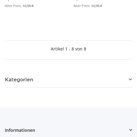
(Vorschule)
dem Stift (Vorschule)
Alter Preis:
12,95 €
Alter Preis:
12,95 €
Artikel 1 - 8 von 8
Kategorien
Informationen