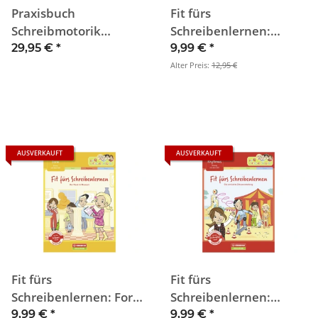
Praxisbuch
Fit fürs
Schreibmotorik
Schreibenlernen:
(Vorschule) -
Druck - fest und locker
29,95 €
*
9,99 €
*
Vorbereitung auf das
mit dem Stift
Alter Preis:
12,95 €
Schreibenlernen
(Vorschule)
AUSVERKAUFT
AUSVERKAUFT
Fit fürs
Fit fürs
Schreibenlernen: Form
Schreibenlernen:
- sicher mit dem Stift
Rhythmus - flüssig mit
9,99 €
*
9,99 €
*