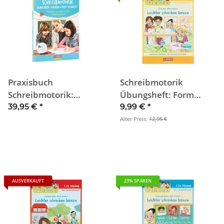
Praxisbuch
Schreibmotorik
Schreibmotorik:
Übungsheft: Form
Schreiben lernen leicht
üben
39,95 €
*
9,99 €
*
gemacht
Alter Preis:
12,95 €
AUSVERKAUFT
23% SPAREN