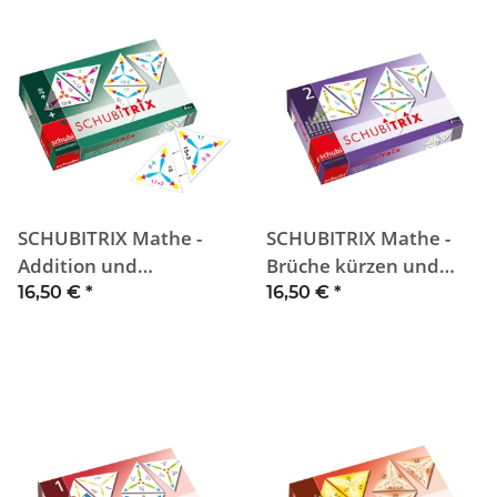
SCHUBITRIX Mathe -
SCHUBITRIX Mathe -
Addition und
Brüche kürzen und
Subtraktion bis 20
Dezimalbrüche (2)
16,50 €
*
16,50 €
*