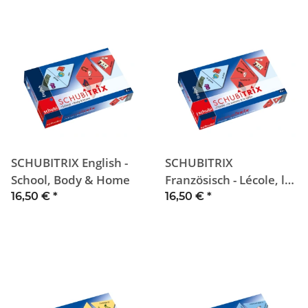
SCHUBITRIX English -
SCHUBITRIX
School, Body & Home
Französisch - Lécole, la
maison & le corps
16,50 €
*
16,50 €
*