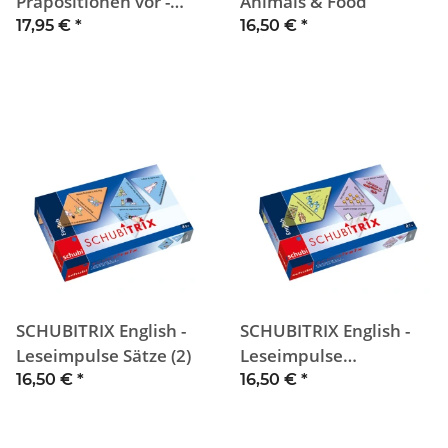
Präpositionen vor -
Animals & Food
hinter - neben
17,95 €
*
16,50 €
*
SCHUBITRIX English -
SCHUBITRIX English -
Leseimpulse Sätze (2)
Leseimpulse
Wortgruppen (1)
16,50 €
*
16,50 €
*