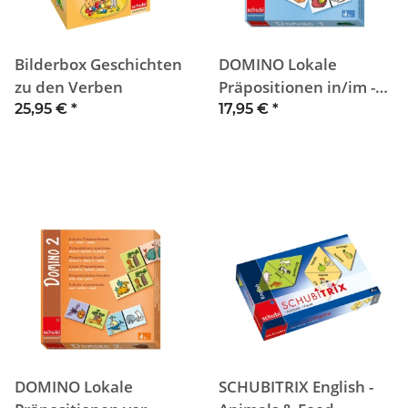
Bilderbox Geschichten
DOMINO Lokale
zu den Verben
Präpositionen in/im -
auf - unter
25,95 €
*
17,95 €
*
DOMINO Lokale
SCHUBITRIX English -