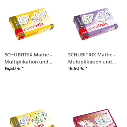
SCHUBITRIX Mathe -
SCHUBITRIX Mathe -
Multiplikation und
Multiplikation und
Division bis 100
Division bis 1000
16,50 €
*
16,50 €
*