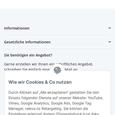
Informationen
Gesetzliche Informationen
Sie benötigen ein Angebot?
Gerne erstellen wir Ihnen ein schriftliches Angebot,
schreiben Sie einfach eine kurze E-Mail an
shop@4teachers.de
.
Wie wir Cookies & Co nutzen
Bestellen per Fax oder Tel:
Tel.: 0261 / 50089561
Durch Klicken auf „Alle akzeptieren“ gestatten Sie den
Fax: 0261 / 50089555
Einsatz folgender Dienste auf unserer Website: YouTube,
Vimeo, Google Analytics, Google Ads, Google Tag
So erreichen Sie uns
Manager, releva.nz Retargeting. Sie können die
Einstellung jederzeit ändern (Fingerabdruck-Icon links