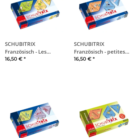
SCHUBITRIX
SCHUBITRIX
Französisch - Les
Französisch - petites
animaux & les aliments
phrases
16,50 €
*
16,50 €
*