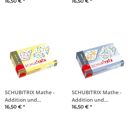
Einfache Wörter
Leseimpulse
16,50 €
*
16,50 €
*
SCHUBITRIX Mathe -
SCHUBITRIX Mathe -
Addition und
Addition und
Subtraktion bis 100
Subtraktion bis 1000
16,50 €
*
16,50 €
*