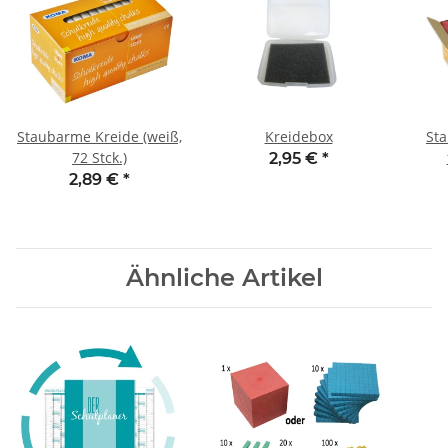
Staubarme Kreide (weiß,
Kreidebox
Sta
72 Stck.)
2,95 €
*
2,89 €
*
Ähnliche Artikel