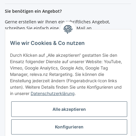
Sie benötigen ein Angebot?
Gerne erstellen wir Ihnen ein schriftliches Angebot,
schreiben Sie einfach eine kurze E-Mail an
shop@4teachers.de
.
Wie wir Cookies & Co nutzen
Bestellen per Fax oder Tel:
Tel.: 0261 / 50089561
Durch Klicken auf „Alle akzeptieren“ gestatten Sie den
Fax: 0261 / 50089555
Einsatz folgender Dienste auf unserer Website: YouTube,
Vimeo, Google Analytics, Google Ads, Google Tag
So erreichen Sie uns
Manager, releva.nz Retargeting. Sie können die
Einstellung jederzeit ändern (Fingerabdruck-Icon links
Shop.4teachers.de
unten). Weitere Details finden Sie unte
Konfigurieren
und
Maximinstraße 1
in unserer
Datenschutzerklärung
.
56072 Koblenz
Tel.: 0261 / 50089561
Fax: 0261 / 50089555
Alle akzeptieren
E-Mail:
shop@4teachers.de
Konfigurieren
Vertrag widerrufen