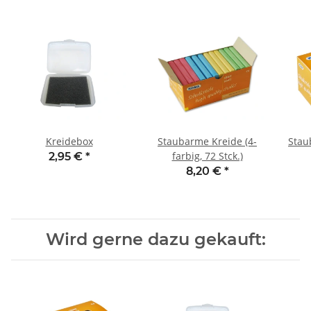
Kreidebox
Staubarme Kreide (4-
Stau
farbig, 72 Stck.)
2,95 €
*
8,20 €
*
Wird gerne dazu gekauft: