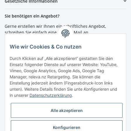
Gesetzliche Informationen
Sie benötigen ein Angebot?
Gerne erstellen wir Ihnen ein schriftliches Angebot,
schreiben Sie einfach eine kurze E-Mail an
shop@4teachers.de
.
Wie wir Cookies & Co nutzen
Bestellen per Fax oder Tel:
Tel.: 0261 / 50089561
Durch Klicken auf „Alle akzeptieren“ gestatten Sie den
Fax: 0261 / 50089555
Einsatz folgender Dienste auf unserer Website: YouTube,
Vimeo, Google Analytics, Google Ads, Google Tag
So erreichen Sie uns
Manager, releva.nz Retargeting. Sie können die
Einstellung jederzeit ändern (Fingerabdruck-Icon links
Shop.4teachers.de
unten). Weitere Details finden Sie unte
Konfigurieren
und
Maximinstraße 1
in unserer
Datenschutzerklärung
.
56072 Koblenz
Tel.: 0261 / 50089561
Fax: 0261 / 50089555
Alle akzeptieren
E-Mail:
shop@4teachers.de
Konfigurieren
Vertrag widerrufen