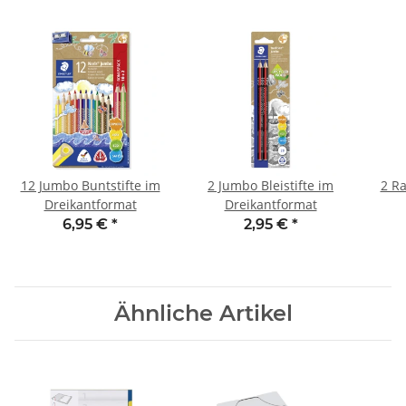
12 Jumbo Buntstifte im
2 Jumbo Bleistifte im
2 Ra
Dreikantformat
Dreikantformat
6,95 €
*
2,95 €
*
Ähnliche Artikel