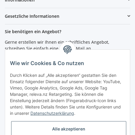
Gesetzliche Informationen
Sie benötigen ein Angebot?
Gerne erstellen wir Ihnen ein schriftliches Angebot,
schreiben Sie einfach eine kurze E-Mail an
shop@4teachers.de
.
Wie wir Cookies & Co nutzen
Bestellen per Fax oder Tel:
Tel.: 0261 / 50089561
Durch Klicken auf „Alle akzeptieren“ gestatten Sie den
Fax: 0261 / 50089555
Einsatz folgender Dienste auf unserer Website: YouTube,
Vimeo, Google Analytics, Google Ads, Google Tag
So erreichen Sie uns
Manager, releva.nz Retargeting. Sie können die
Einstellung jederzeit ändern (Fingerabdruck-Icon links
Shop.4teachers.de
unten). Weitere Details finden Sie unte
Konfigurieren
und
Maximinstraße 1
in unserer
Datenschutzerklärung
.
56072 Koblenz
Tel.: 0261 / 50089561
Fax: 0261 / 50089555
Alle akzeptieren
E-Mail:
shop@4teachers.de