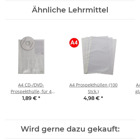
Ähnliche Lehrmittel
A4 CD-/DVD-
A4 Prospekthüllen (100
A
Prospekthülle, für 4
Stck.)
gl
CDs/DVDs
1,89 €
*
4,98 €
*
Wird gerne dazu gekauft: